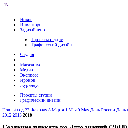
EN
Новое
Инвентарь
Задизайнено
Проекты студии
Графический дизайн
Студия
Магазинус
Медиа
Экспресс
Иронов
Журналус
Проекты студии
Графический дизайн
Новый год
23 Февраля
8 Марта
1 Мая
9 Мая
День России
День 
2012
2013
2018
Создание плаката ко Дню знаний (2018)