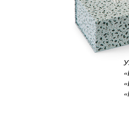
У
«
«
«