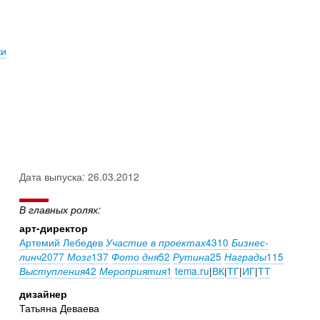
ки
Дата выпуска: 26.03.2012
В главных ролях:
арт-директор
Артемий Лебедев
4310
Участие в проектах
Бизнес-
2077
137
52
25
115
линч
Мозг
Фото дня
Рутина
Награды
42
1
tema.ru
|
ВК
|
ТГ
|
ИГ
|
ТТ
Выступления
Мероприятия
дизайнер
Татьяна Деваева