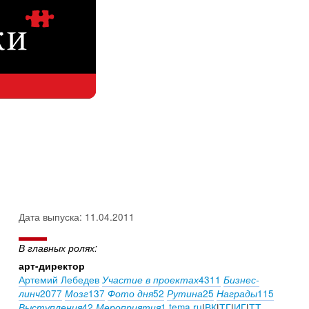
Дата выпуска: 11.04.2011
В главных ролях:
арт-директор
Артемий Лебедев
4311
Участие в проектах
Бизнес-
2077
137
52
25
115
линч
Мозг
Фото дня
Рутина
Награды
42
1
tema.ru
|
ВК
|
ТГ
|
ИГ
|
ТТ
Выступления
Мероприятия