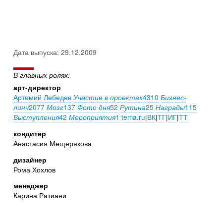
Дата выпуска: 29.12.2009
В главных ролях:
арт-директор
Артемий Лебедев
4310
Участие в проектах
Бизнес-
2077
137
52
25
115
линч
Мозг
Фото дня
Рутина
Награды
42
1
tema.ru
|
ВК
|
ТГ
|
ИГ
|
ТТ
Выступления
Мероприятия
кондитер
Анастасия Мещерякова
дизайнер
Рома Хохлов
менеджер
Карина Ратиани