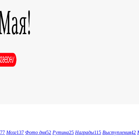
77
Мозг
137
Фото дня
52
Рутина
25
Награды
115
Выступления
42