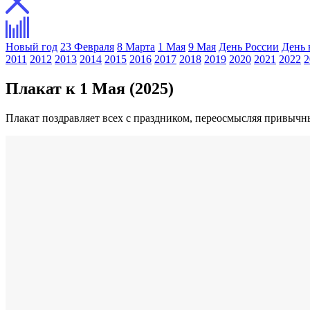
Новый год
23 Февраля
8 Марта
1 Мая
9 Мая
День России
День 
2011
2012
2013
2014
2015
2016
2017
2018
2019
2020
2021
2022
2
Плакат к 1 Мая (2025)
Плакат поздравляет всех с праздником, переосмысляя привычн