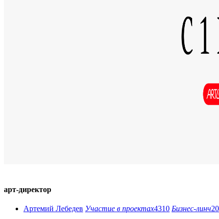
арт-директор
Артемий Лебедев
Участие в проектах
4310
Бизнес-линч
20