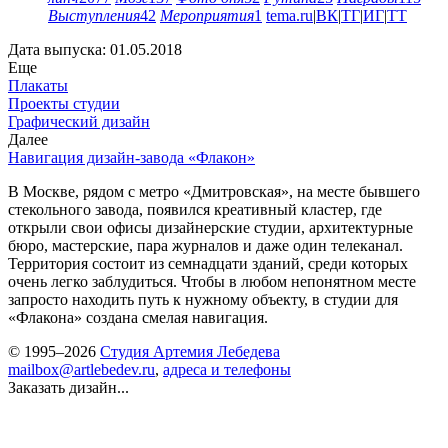
Выступления
42
Мероприятия
1
tema.ru
|
ВК
|
ТГ
|
ИГ
|
ТТ
Дата выпуска: 01.05.2018
Еще
Плакаты
Проекты студии
Графический дизайн
Далее
Навигация дизайн-завода «Флакон»
В Москве, рядом с метро «Дмитровская», на месте бывшего
стекольного завода, появился креативный кластер, где
открыли свои офисы дизайнерские студии, архитектурные
бюро, мастерские, пара журналов и даже один телеканал.
Территория состоит из семнадцати зданий, среди которых
очень легко заблудиться. Чтобы в любом непонятном месте
запросто находить путь к нужному объекту, в студии для
«Флакона» создана смелая навигация.
© 1995–2026
Студия Артемия Лебедева
mailbox@artlebedev.ru
,
адреса и телефоны
Заказать дизайн...