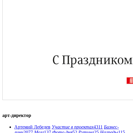
арт-директор
Артемий Лебедев
Участие в проектах
4311
Бизнес-
линч
2077
Мозг
137
Фото дня
52
Рутина
25
Награды
115