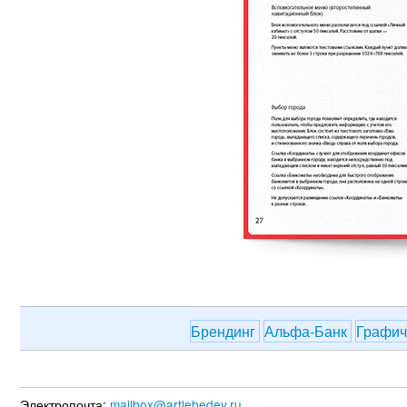
Брендинг
Альфа-Банк
Графич
Электропочта:
mailbox@artlebedev.ru