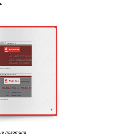
ии
ие логотипа