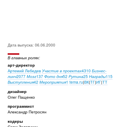
Дата выпуска: 06.06.2000
В главных ролях:
арт-директор
Артемий Лебедев
4310
Участие в проектах
Бизнес-
2077
137
52
25
115
линч
Мозг
Фото дня
Рутина
Награды
42
1
tema.ru
|
ВК
|
ТГ
|
ИГ
|
ТТ
Выступления
Мероприятия
дизайнер
Олег Пащенко
программист
Александр Петросян
кодеры
Серж Золотухин