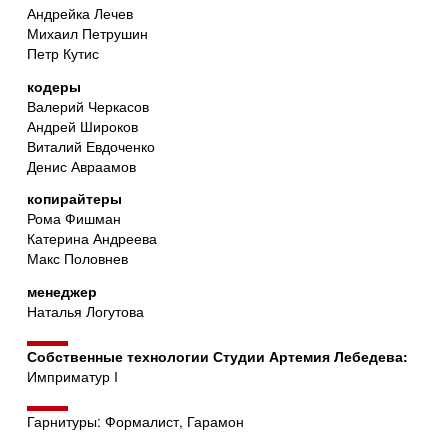
Андрейка Лечев
Михаил Петрушин
Петр Кутис
кодеры
Валерий Черкасов
Андрей Широков
Виталий Евдоченко
Денис Авраамов
копирайтеры
Рома Фишман
Катерина Андреева
Макс Половнев
менеджер
Наталья Логутова
Собственные технологии Студии Артемия Лебедева:
Имприматур I
Гарнитуры: Формалист, Гарамон