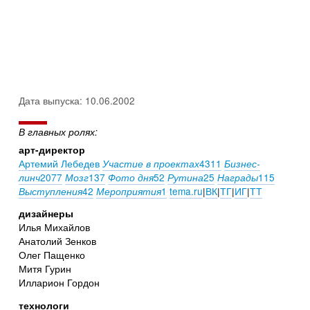
Дата выпуска: 10.06.2002
В главных ролях:
арт-директор
Артемий Лебедев
4311
Участие в проектах
Бизнес-
2077
137
52
25
115
линч
Мозг
Фото дня
Рутина
Награды
42
1
tema.ru
|
ВК
|
ТГ
|
ИГ
|
ТТ
Выступления
Мероприятия
дизайнеры
Илья Михайлов
Анатолий Зенков
Олег Пащенко
Митя Гурин
Илларион Гордон
технологи