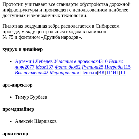
Прототип учитывает все стандарты обустройства дорожной
инфраструктуры и произведен с использованием наиболее
доступных и экономичных технологий.
Пилотная воздушная зебра располагается в Сибирском
проезде, между центральным входом в павильон
№ 75 и фонтаном «Дружба народов».
худрук и дизайнер
Артемий Лебедев
Участие в проектах
4310
Бизнес-
линч
2077
Мозг
137
Фото дня
52
Рутина
25
Награды
115
Выступления
42
Мероприятия
1
tema.ru
|
ВК
|
ТГ
|
ИГ
|
ТТ
арт-директор
Тимур Бурбаев
промдизайнер
Алексей Шаршаков
архитектор