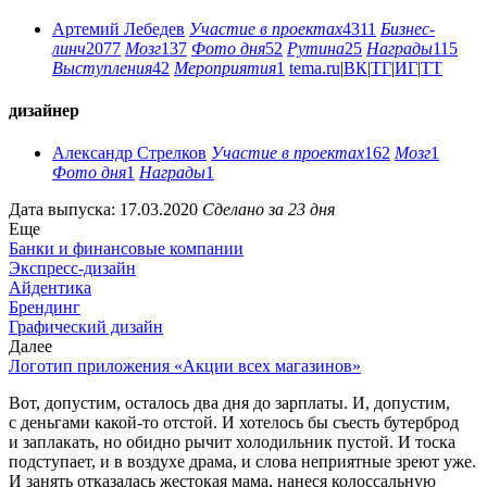
Артемий Лебедев
Участие в проектах
4311
Бизнес-
линч
2077
Мозг
137
Фото дня
52
Рутина
25
Награды
115
Выступления
42
Мероприятия
1
tema.ru
|
ВК
|
ТГ
|
ИГ
|
ТТ
дизайнер
Александр Стрелков
Участие в проектах
162
Мозг
1
Фото дня
1
Награды
1
Дата выпуска: 17.03.2020
Сделано за 23 дня
Еще
Банки и финансовые компании
Экспресс-дизайн
Айдентика
Брендинг
Графический дизайн
Далее
Логотип приложения «Акции всех магазинов»
Вот, допустим, осталось два дня до зарплаты. И, допустим,
с деньгами какой-то отстой. И хотелось бы съесть бутерброд
и заплакать, но обидно рычит холодильник пустой. И тоска
подступает, и в воздухе драма, и слова неприятные зреют уже.
И занять отказалась жестокая мама, нанеся колоссальную