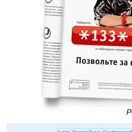
Р
Актив
Копирайтинг
Графический