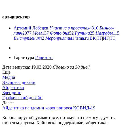
арт-директор
Артемий Лебедев
Участие в проектах
4310
Бизнес-
линч
2077
Мозг
137
Фото дня
52
Рутина
25
Награды
115
Выступления
42
Мероприятия
1
tema.ru
|
ВК
|
ТГ
|
ИГ
|
ТТ
Гарнитура
Горизонт
Дата выпуска: 19.03.2020
Сделано за 30 дней
Еще
Медиа
Экспресс-дизайн
Айдентика
Брендинг
Графический дизайн
Далее
Айдентика пандемии коронавируса КОВИД-19
Коронавирус обсуждают все, потому что не могут думать
ни о чем другом. Хайп века поддерживает айдентика.