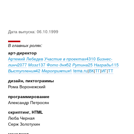
Дата выпуска: 06.10.1999
В главных ролях:
арт-директор
Артемий Лебедев
4310
Участие в проектах
Бизнес-
2077
137
52
25
115
линч
Мозг
Фото дня
Рутина
Награды
42
1
tema.ru
|
ВК
|
ТГ
|
ИГ
|
ТТ
Выступления
Мероприятия
дизайн, пиктограммы
Рома Воронежский
программирование
Александр Петросян
скриптинг, HTML
Люба Черная
Серж Золотухин
менеджер