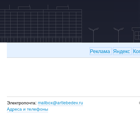
Реклама
Яндекс
Ко
Электропочта:
mailbox@artlebedev.ru
Адреса и телефоны