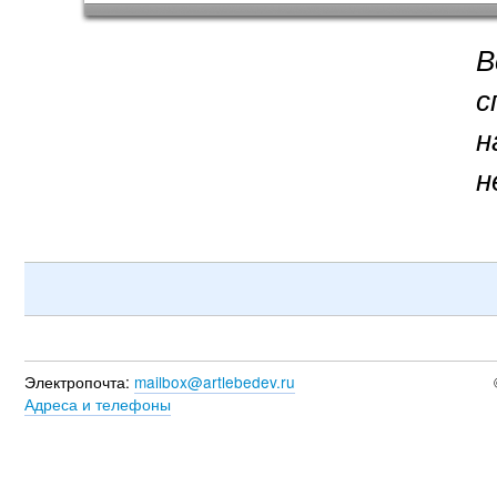
В
с
н
н
Электропочта:
mailbox@artlebedev.ru
Адреса и телефоны