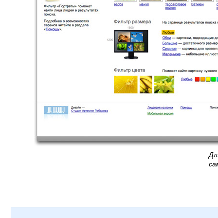
Дл
са