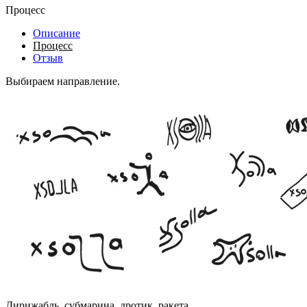
Процесс
Описание
Процесс
Отзыв
Выбираем направление.
Дирижабль, субмарина, дротик, ракета.