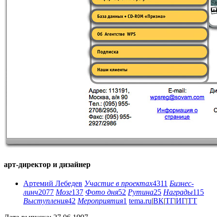
арт-директор и дизайнер
Артемий Лебедев
Участие в проектах
4311
Бизнес-
линч
2077
Мозг
137
Фото дня
52
Рутина
25
Награды
115
Выступления
42
Мероприятия
1
tema.ru
|
ВК
|
ТГ
|
ИГ
|
ТТ