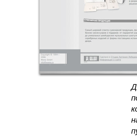
Д
п
к
н
п