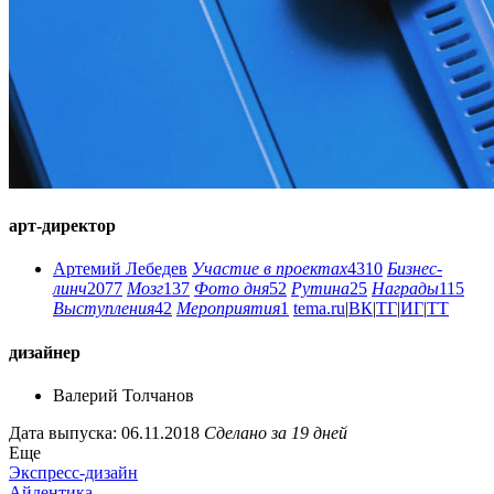
арт-директор
Артемий Лебедев
Участие в проектах
4310
Бизнес-
линч
2077
Мозг
137
Фото дня
52
Рутина
25
Награды
115
Выступления
42
Мероприятия
1
tema.ru
|
ВК
|
ТГ
|
ИГ
|
ТТ
дизайнер
Валерий Толчанов
Дата выпуска: 06.11.2018
Сделано за 19 дней
Еще
Экспресс-дизайн
Айдентика