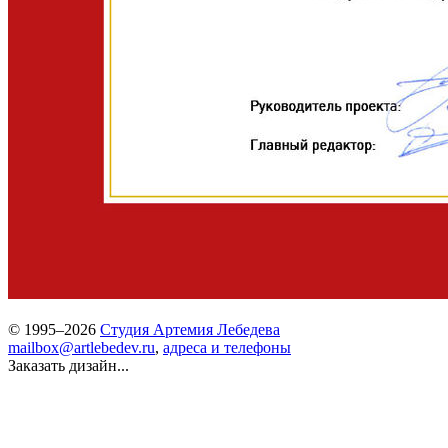
© 1995–2026
Студия Артемия Лебедева
mailbox@artlebedev.ru
,
адреса и телефоны
Заказать дизайн...