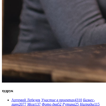
худрук
Артемий Лебедев
Участие в проектах
4310
Бизнес-
линч
2077
Мозг
137
Фото дня
52
Рутина
25
Награды
115