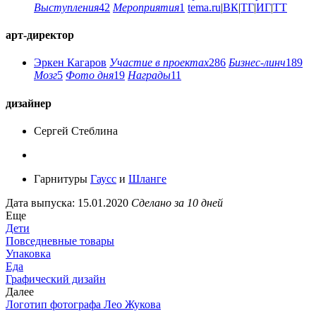
Выступления
42
Мероприятия
1
tema.ru
|
ВК
|
ТГ
|
ИГ
|
ТТ
арт-директор
Эркен Кагаров
Участие в проектах
286
Бизнес-линч
189
Мозг
5
Фото дня
19
Награды
11
дизайнер
Сергей Стеблина
Гарнитуры
Гаусс
и
Шланге
Дата выпуска: 15.01.2020
Сделано за 10 дней
Еще
Дети
Повседневные товары
Упаковка
Еда
Графический дизайн
Далее
Логотип фотографа Лео Жукова