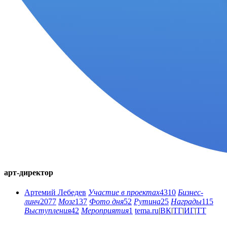
арт-директор
Артемий Лебедев
Участие в проектах
4310
Бизнес-
линч
2077
Мозг
137
Фото дня
52
Рутина
25
Награды
115
Выступления
42
Мероприятия
1
tema.ru
|
ВК
|
ТГ
|
ИГ
|
ТТ