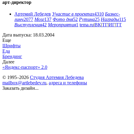
арт-директор
Артемий Лебедев
Участие в проектах
4310
Бизнес-
линч
2077
Мозг
137
Фото дня
52
Рутина
25
Награды
115
Выступления
42
Мероприятия
1
tema.ru
|
ВК
|
ТГ
|
ИГ
|
ТТ
Дата выпуска: 18.03.2004
Еще
Шрифты
Еда
Брендинг
Далее
«Яндекс-паспорт» 2.0
© 1995–2026
Студия Артемия Лебедева
mailbox@artlebedev.ru
,
адреса и телефоны
Заказать дизайн...