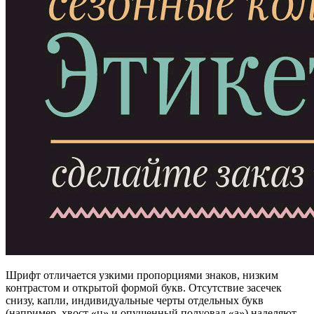
Шрифт отличается узкими пропорциями знаков, низким
контрастом и открытой формой букв. Отсутствие засечек
снизу, капли, индивидуальные черты отдельных букв
(например, хвост «ц» и опущенный полуовал «а») наделяют