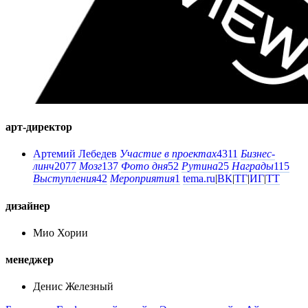
арт-директор
Артемий Лебедев
Участие в проектах
4311
Бизнес-
линч
2077
Мозг
137
Фото дня
52
Рутина
25
Награды
115
Выступления
42
Мероприятия
1
tema.ru
|
ВК
|
ТГ
|
ИГ
|
ТТ
дизайнер
Мио Хории
менеджер
Денис Железный