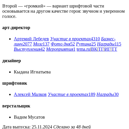
Второй — «громкий» — вариант шрифтовой части
основывается на другом качестве героя: звучном и уверенном
голосе.
арт-директор
Артемий Лебедев
Участие в проектах
4310
Бизнес-
линч
2077
Мозг
137
Фото дня
52
Рутина
25
Награды
115
Выступления
42
Мероприятия
1
tema.ru
|
ВК
|
ТГ
|
ИГ
|
ТТ
дизайнер
Кыдана Игнатьева
шрифтовик
Алексей Малков
Участие в проектах
189
Награды
30
верстальщик
Вадим Мусатов
Дата выпуска: 25.11.2024
Сделано за 48 дней