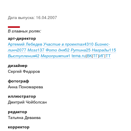
Дата выпуска: 16.04.2007
В главных ролях:
арт-директор
Артемий Лебедев
4310
Участие в проектах
Бизнес-
2077
137
52
25
115
линч
Мозг
Фото дня
Рутина
Награды
42
1
tema.ru
|
ВК
|
ТГ
|
ИГ
|
ТТ
Выступления
Мероприятия
дизайнер
Сергей Федоров
фотограф
Анна Пономарева
иллюстратор
Дмитрий Чойболсан
редактор
Татьяна Деваева
корректор