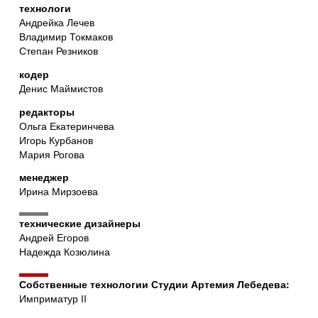
технологи
Андрейка Лечев
Владимир Токмаков
Степан Резников
кодер
Денис Маймистов
редакторы
Ольга Екатеринчева
Игорь Курбанов
Мария Рогова
менеджер
Ирина Мирзоева
технические дизайнеры
Андрей Егоров
Надежда Козюлина
Собственные технологии Студии Артемия Лебедева:
Имприматур II