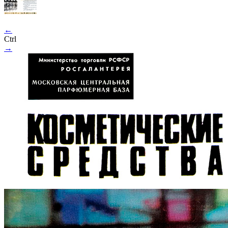
←
Ctrl
→