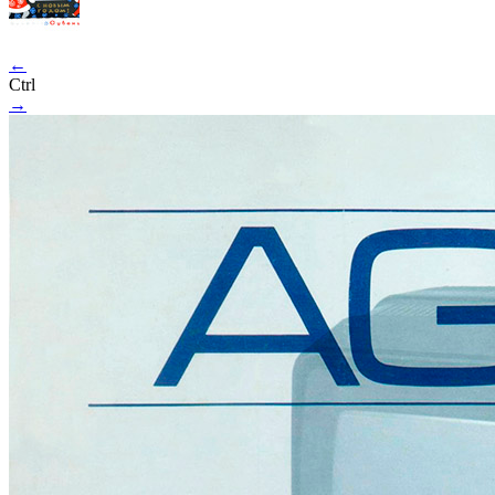
←
Ctrl
→