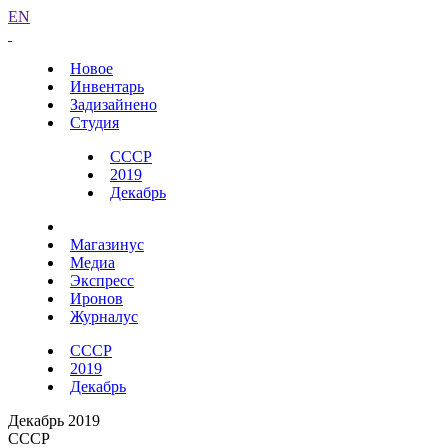
EN
Новое
Инвентарь
Задизайнено
Студия
СССР
2019
Декабрь
Магазинус
Медиа
Экспресс
Иронов
Журналус
СССР
2019
Декабрь
Декабрь 2019
СССР