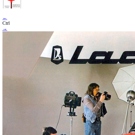
←
Ctrl
→