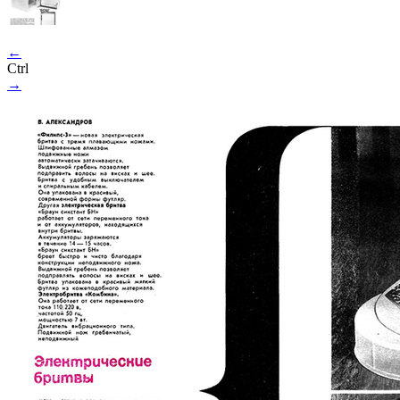
←
Ctrl
→