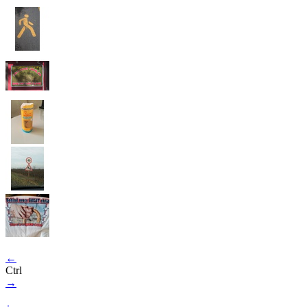
←
Ctrl
→