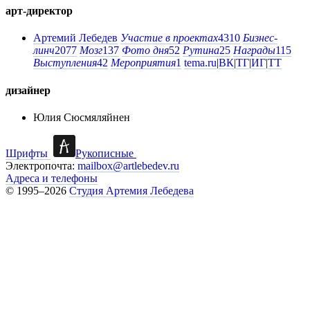
арт-директор
Артемий Лебедев
Участие в проектах
4310
Бизнес-
линч
2077
Мозг
137
Фото дня
52
Рутина
25
Награды
115
Выступления
42
Мероприятия
1
tema.ru
|
ВК
|
ТГ
|
ИГ
|
ТТ
дизайнер
Юлия Сюсмяляйнен
Шрифты
Рукописные
Электропочта:
mailbox@artlebedev.ru
Адреса и телефоны
© 1995–2026
Студия Артемия Лебедева