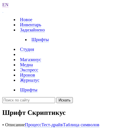
EN
Новое
Инвентарь
Задизайнено
Шрифты
Студия
Магазинус
Медиа
Экспресс
Иронов
Журналус
Шрифты
Искать
Шрифт Скриптикус
• Описание
Процесс
Тест-драйв
Таблица символов