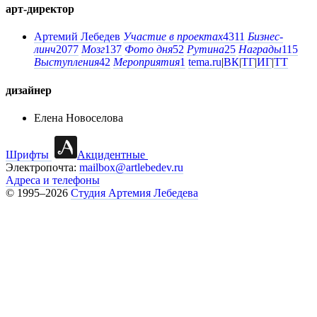
арт-директор
Артемий Лебедев
Участие в проектах
4311
Бизнес-
линч
2077
Мозг
137
Фото дня
52
Рутина
25
Награды
115
Выступления
42
Мероприятия
1
tema.ru
|
ВК
|
ТГ
|
ИГ
|
ТТ
дизайнер
Елена Новоселова
Шрифты
Акцидентные
Электропочта:
mailbox@artlebedev.ru
Адреса и телефоны
© 1995–2026
Студия Артемия Лебедева