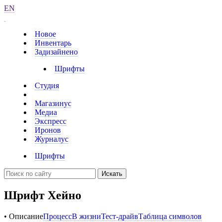
EN
Новое
Инвентарь
Задизайнено
Шрифты
Студия
Магазинус
Медиа
Экспресс
Иронов
Журналус
Шрифты
Искать
Шрифт Хейно
• Описание
Процесс
В жизни
Тест-драйв
Таблица символов