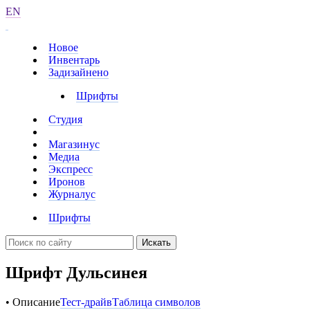
EN
Новое
Инвентарь
Задизайнено
Шрифты
Студия
Магазинус
Медиа
Экспресс
Иронов
Журналус
Шрифты
Искать
Шрифт Дульсинея
• Описание
Тест-драйв
Таблица символов