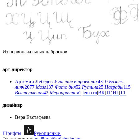
Из первоначальных набросков
арт-директор
Артемий Лебедев
Участие в проектах
4310
Бизнес-
линч
2077
Мозг
137
Фото дня
52
Рутина
25
Награды
115
Выступления
42
Мероприятия
1
tema.ru
|
ВК
|
ТГ
|
ИГ
|
ТТ
дизайнер
Вера Евстафьева
Шрифты
Рукописные
Электропочта:
mailbox@artlebedev.ru