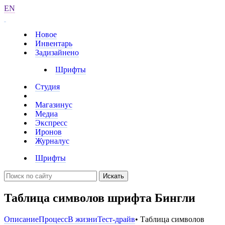
EN
Новое
Инвентарь
Задизайнено
Шрифты
Студия
Магазинус
Медиа
Экспресс
Иронов
Журналус
Шрифты
Искать
Таблица символов шрифта Бингли
Описание
Процесс
В жизни
Тест-драйв
• Таблица символов