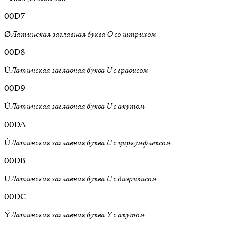
00D7
Ø
Латинская заглавная буква O со штрихом
00D8
Ù
Латинская заглавная буква U с грависом
00D9
Ú
Латинская заглавная буква U с акутом
00DA
Û
Латинская заглавная буква U с циркумфлексом
00DB
Ü
Латинская заглавная буква U с диэризисом
00DC
Ý
Латинская заглавная буква Y с акутом