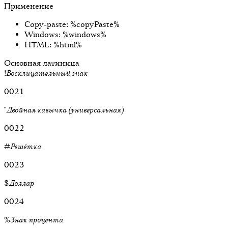
Применение
Copy-paste: %copyPaste%
Windows: %windows%
HTML: %html%
Основная латиница
!
Восклицательный знак
0021
"
Двойная кавычка (универсальная)
0022
#
Решётка
0023
$
Доллар
0024
%
Знак процента