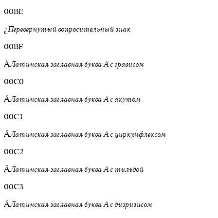
00BE
¿
Перевернутый вопросительный знак
00BF
À
Латинская заглавная буква A с грависом
00C0
Á
Латинская заглавная буква A с акутом
00C1
Â
Латинская заглавная буква A с циркумфлексом
00C2
Ã
Латинская заглавная буква A с тильдой
00C3
Ä
Латинская заглавная буква A с диэризисом