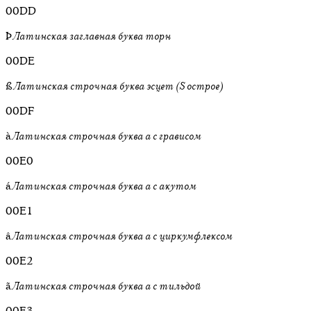
00DD
Þ
Латинская заглавная буква торн
00DE
ß
Латинская строчная буква эсцет (S острое)
00DF
à
Латинская строчная буква a с грависом
00E0
á
Латинская строчная буква a с акутом
00E1
â
Латинская строчная буква a с циркумфлексом
00E2
ã
Латинская строчная буква a с тильдой
00E3