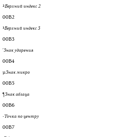
²
Верхний индекс 2
00B2
³
Верхний индекс 3
00B3
´
Знак ударения
00B4
µ
Знак микро
00B5
¶
Знак абзаца
00B6
·
Точка по центру
00B7