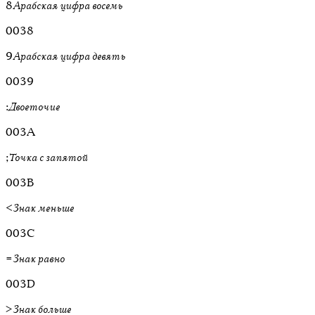
8
Арабская цифра восемь
0038
9
Арабская цифра девять
0039
:
Двоеточие
003A
;
Точка с запятой
003B
<
Знак меньше
003C
=
Знак равно
003D
>
Знак больше