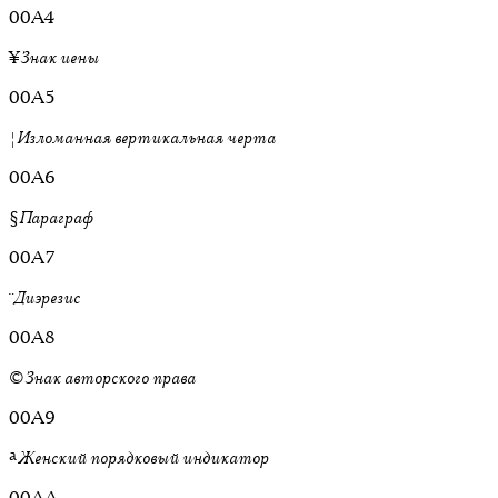
00A4
¥
Знак иены
00A5
¦
Изломанная вертикальная черта
00A6
§
Параграф
00A7
¨
Диэрезис
00A8
©
Знак авторского права
00A9
ª
Женский порядковый индикатор
00AA