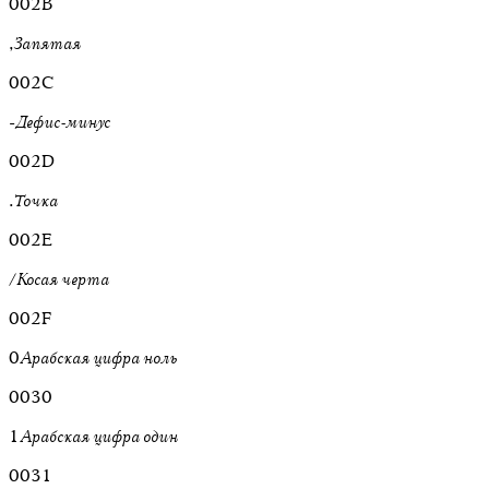
002B
,
Запятая
002C
-
Дефис-минус
002D
.
Точка
002E
/
Косая черта
002F
0
Арабская цифра ноль
0030
1
Арабская цифра один
0031