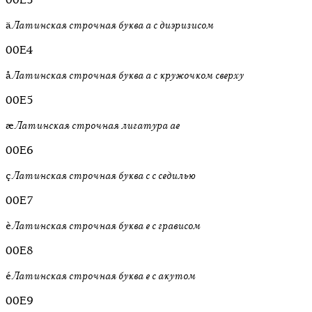
ä
Латинская строчная буква a с диэризисом
00E4
å
Латинская строчная буква a с кружочком сверху
00E5
æ
Латинская строчная лигатура ae
00E6
ç
Латинская строчная буква c с седилью
00E7
è
Латинская строчная буква e с грависом
00E8
é
Латинская строчная буква e с акутом
00E9