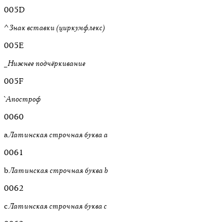
005D
^
Знак вставки (циркумфлекс)
005E
_
Нижнее подчёркивание
005F
`
Апостроф
0060
a
Латинская строчная буква a
0061
b
Латинская строчная буква b
0062
c
Латинская строчная буква c