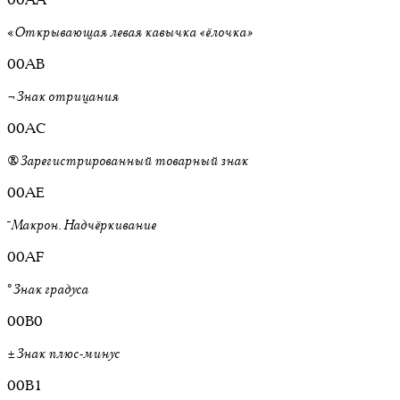
«
Открывающая левая кавычка «ёлочка»
00AB
¬
Знак отрицания
00AC
®
Зарегистрированный товарный знак
00AE
¯
Макрон. Надчёркивание
00AF
°
Знак градуса
00B0
±
Знак плюс-минус
00B1