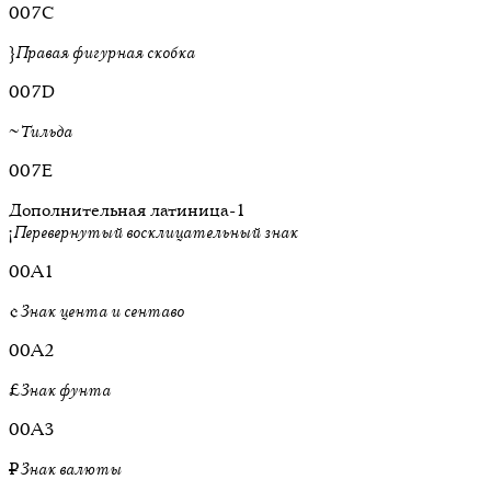
007C
}
Правая фигурная скобка
007D
~
Тильда
007E
Дополнительная латиница-1
¡
Перевернутый восклицательный знак
00A1
¢
Знак цента и сентаво
00A2
£
Знак фунта
00A3
¤
Знак валюты