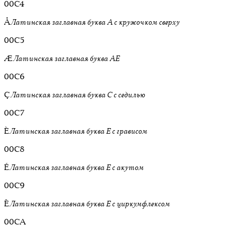
00C4
Å
Латинская заглавная буква A с кружочком сверху
00C5
Æ
Латинская заглавная буква AE
00C6
Ç
Латинская заглавная буква C с седилью
00C7
È
Латинская заглавная буква E с грависом
00C8
É
Латинская заглавная буква E с акутом
00C9
Ê
Латинская заглавная буква E с циркумфлексом
00CA