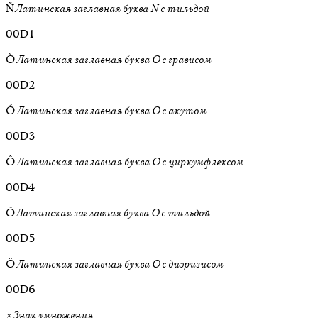
Ñ
Латинская заглавная буква N с тильдой
00D1
Ò
Латинская заглавная буква O с грависом
00D2
Ó
Латинская заглавная буква O с акутом
00D3
Ô
Латинская заглавная буква O с циркумфлексом
00D4
Õ
Латинская заглавная буква O с тильдой
00D5
Ö
Латинская заглавная буква O с диэризисом
00D6
×
Знак умножения