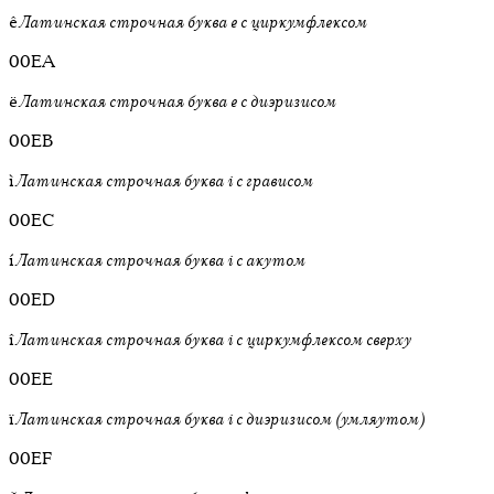
ê
Латинская строчная буква e с циркумфлексом
00EA
ë
Латинская строчная буква e с диэризисом
00EB
ì
Латинская строчная буква i с грависом
00EC
í
Латинская строчная буква i с акутом
00ED
î
Латинская строчная буква i с циркумфлексом сверху
00EE
ï
Латинская строчная буква i с диэризисом (умляутом)
00EF