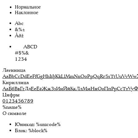
Нормальное
Наклонное
Abc
&%±
Åðž
ABCD
#$%&
1234
Латиница
A
a
B
b
C
c
D
d
E
e
F
f
G
g
H
h
I
i
J
j
K
k
L
l
M
m
N
n
O
o
P
p
Q
q
R
r
S
s
T
t
U
u
V
v
W
w
Кириллица
А
а
Б
б
В
в
Г
г
Д
д
Е
е
Ё
ё
Ж
ж
З
з
И
и
Й
й
К
к
Л
л
М
м
Н
н
О
о
П
п
Р
р
С
с
Т
т
У
у
Цифры
0
1
2
3
4
5
6
7
8
9
%name%
О символе
Юникод: %unicode%
Блок: %block%