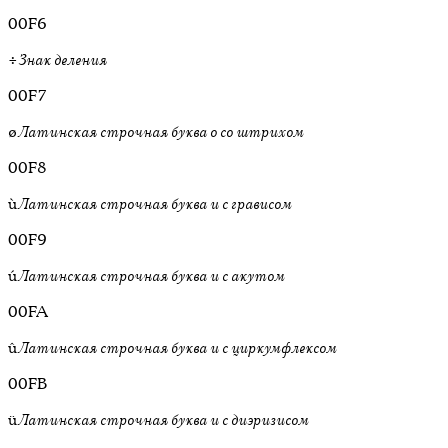
00F6
÷
Знак деления
00F7
ø
Латинская строчная буква o со штрихом
00F8
ù
Латинская строчная буква u с грависом
00F9
ú
Латинская строчная буква u с акутом
00FA
û
Латинская строчная буква u с циркумфлексом
00FB
ü
Латинская строчная буква u с диэризисом