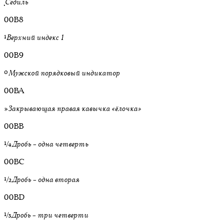
¸
Седиль
00B8
¹
Верхний индекс 1
00B9
º
Мужской порядковый индикатор
00BA
»
Закрывающая правая кавычка «ёлочка»
00BB
¼
Дробь – одна четверть
00BC
½
Дробь – одна вторая
00BD
¾
Дробь – три четверти