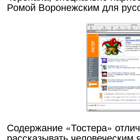
Ромой Воронежским для русс
Содержание «Тостера» отли
рассказывать человеческим 