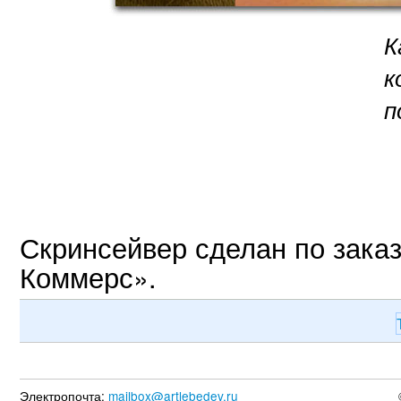
К
к
п
Скринсейвер сделан по зак
Коммерс».
Электропочта:
mailbox@artlebedev.ru