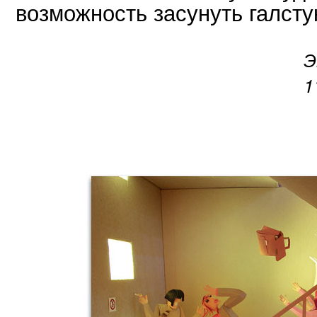
возможность засунуть галсту
Э
1