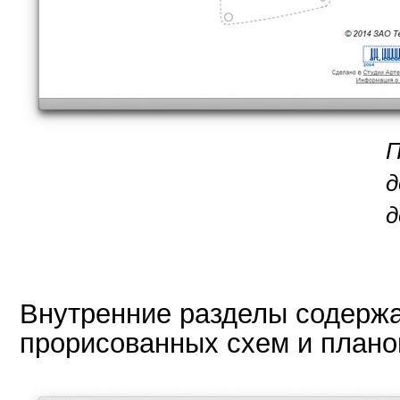
П
д
д
Внутренние разделы содерж
прорисованных схем и плано