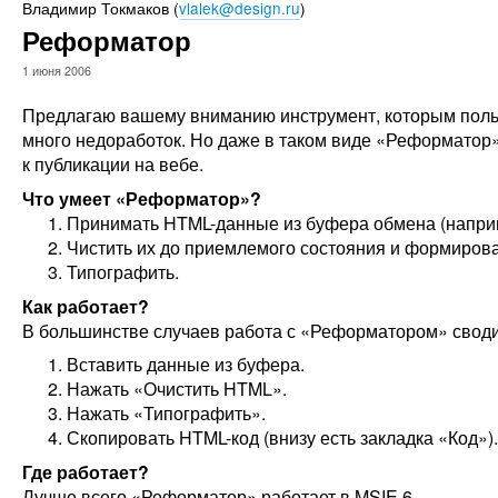
Владимир Токмаков
(
vlalek@design.ru
)
Реформатор
1 июня 2006
Предлагаю вашему вниманию инструмент, которым польз
много недоработок. Но даже в таком виде «Реформатор»
к публикации на вебе.
Что умеет «Реформатор»?
Принимать HTML-данные из буфера обмена (наприм
Чистить их до приемлемого состояния и формиров
Типографить.
Как работает?
В большинстве случаев работа с «Реформатором» своди
Вставить данные из буфера.
Нажать «Очистить HTML».
Нажать «Типографить».
Скопировать HTML-код (внизу есть закладка «Код»).
Где работает?
Лучше всего «Реформатор» работает в MSIE 6.