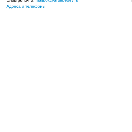
Электропочта:
mailbox@artlebedev.ru
Адреса и телефоны