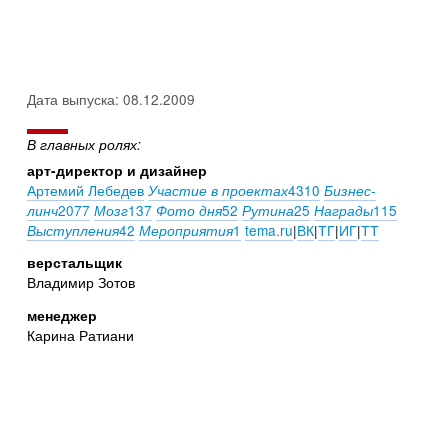
Дата выпуска: 08.12.2009
В главных ролях:
арт-директор и дизайнер
Артемий Лебедев
4310
Участие в проектах
Бизнес-
2077
137
52
25
115
линч
Мозг
Фото дня
Рутина
Награды
42
1
tema.ru
|
ВК
|
ТГ
|
ИГ
|
ТТ
Выступления
Мероприятия
верстальщик
Владимир Зотов
менеджер
Карина Ратиани