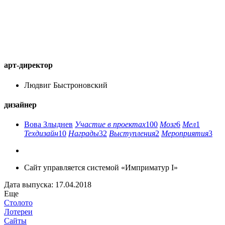
арт-директор
Людвиг Быстроновский
дизайнер
Вова Злыднев
Участие в проектах
100
Мозг
6
Мел
1
Техдизайн
10
Награды
32
Выступления
2
Мероприятия
3
Сайт управляется системой «Имприматур I»
Дата выпуска: 17.04.2018
Еще
Столото
Лотереи
Сайты