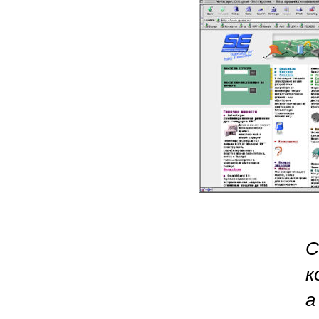
С
к
а