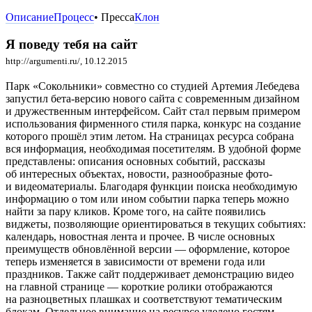
Описание
Процесс
• Пресса
Клон
Я поведу тебя на сайт
http://argumenti.ru/
, 10.12.2015
Парк «Сокольники» совместно со студией Артемия Лебедева
запустил бета-версию нового сайта с современным дизайном
и дружественным интерфейсом. Сайт стал первым примером
использования фирменного стиля парка, конкурс на создание
которого прошёл этим летом. На страницах ресурса собрана
вся информация, необходимая посетителям. В удобной форме
представлены: описания основных событий, рассказы
об интересных объектах, новости, разнообразные фото-
и видеоматериалы. Благодаря функции поиска необходимую
информацию о том или ином событии парка теперь можно
найти за пару кликов. Кроме того, на сайте появились
виджеты, позволяющие ориентироваться в текущих событиях:
календарь, новостная лента и прочее. В числе основных
преимуществ обновлённой версии — оформление, которое
теперь изменяется в зависимости от времени года или
праздников. Также сайт поддерживает демонстрацию видео
на главной странице — короткие ролики отображаются
на разноцветных плашках и соответствуют тематическим
блокам. Отдельное внимание на ресурсе уделено гостям