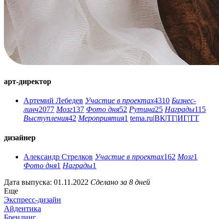
арт-директор
Артемий Лебедев
Участие в проектах
4310
Бизнес-
линч
2077
Мозг
137
Фото дня
52
Рутина
25
Награды
115
Выступления
42
Мероприятия
1
tema.ru
|
ВК
|
ТГ
|
ИГ
|
ТТ
дизайнер
Александр Стрелков
Участие в проектах
162
Мозг
1
Фото дня
1
Награды
1
Дата выпуска: 01.11.2022
Сделано за 8 дней
Еще
Экспресс-дизайн
Айдентика
Брендинг