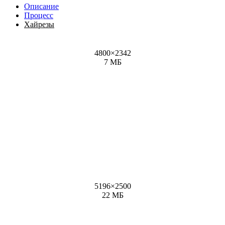
Описание
Процесс
Хайрезы
4800
×
2342
7 МБ
5196
×
2500
22 МБ