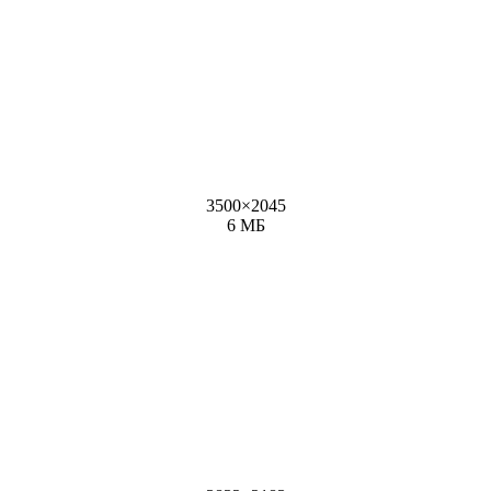
3500
×
2045
6 МБ